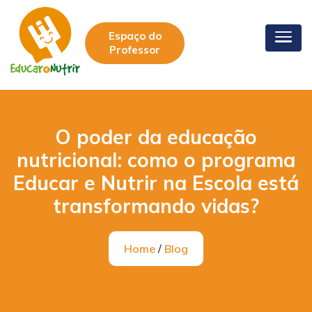
Espaço do
Professor
O poder da educação
nutricional: como o programa
Educar e Nutrir na Escola está
transformando vidas?
Home
/
Blog